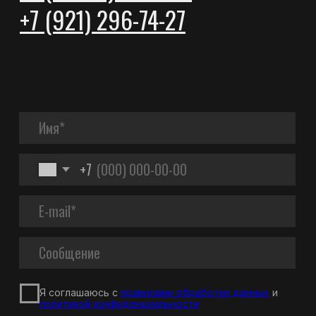
АДРЕС
Архангельская обл., Вельский район,
п. Аргуновский, ул. Заозерская д. 6А,
165111
НОМЕРА ТЕЛЕФОНОВ
+7 (921) 2967427
+7 (81836) 6-62-02
+7 (81836) 6-62-03
ПОЧТА
proton@protonvelsk.ru
© 2025 «Протон». Все права защищены
Политика конфиденциальности