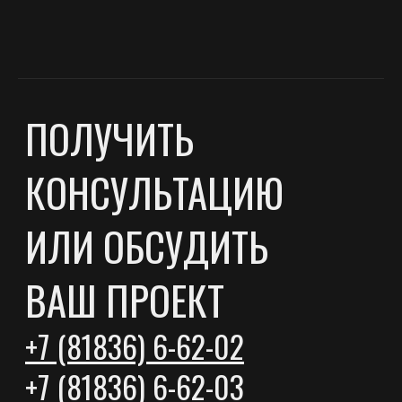
Штиль радиус
Доска пола
Софтлайн
Фаза
Доска сухая строганная
Брусок мебельный
ПРОЕКТЫ
Дома из минибруса
Дома из клееного бруса
Бани
Беседки
Навесы
Хозяйственные постройки
ПРАЙС-ЛИСТЫ
О КОМПАНИИ
КОНТАКТЫ