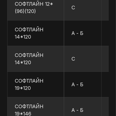
ПРОДУКЦИЯ
Евровагонка
Блок Хаус
Штиль прямой
Штиль радиус
Доска пола
Софтлайн
Фаза
Доска сухая строганная
Брусок мебельный
ПРОЕКТЫ
Дома из минибруса
Дома из клееного бруса
Бани
Беседки
Навесы
Хозяйственные постройки
ПРАЙС-ЛИСТЫ
О КОМПАНИИ
КОНТАКТЫ