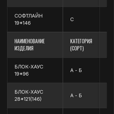
АДРЕС
Архангельская обл., Вельский район,
п. Аргуновский, ул. Заозерская д. 6А,
165111
НОМЕРА ТЕЛЕФОНОВ
+7 (921) 2967427
+7 (81836) 6-62-02
+7 (81836) 6-62-03
ПОЧТА
proton@protonvelsk.ru