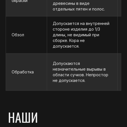
окраски
древесины в виде
результата.
отдельных пятен и полос.
Допускается на внутренней
НАДЕЖНОЕ ПАРТНЕРСТВО
стороне изделия до 1/3
Д
Стабильные поставки
Обзол
длины, не видимый при
п
и индивидуальный подход
сборке. Кора не
д
к каждому клиенту.
допускается.
Д
Допускаются
о
незначительные вырывы в
Обработка
и
области сучков. Непростор
д
не допускается.
о
ПОЛУЧИТЬ