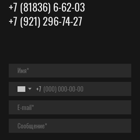
АДРЕС
Архангельская обл., Вельский район,
п. Аргуновский, ул. Заозерская д. 6А,
165111
НОМЕРА ТЕЛЕФОНОВ
+7 (921) 2967427
+7 (81836) 6-62-02
+7 (81836) 6-62-03
ПОЧТА
proton@protonvelsk.ru