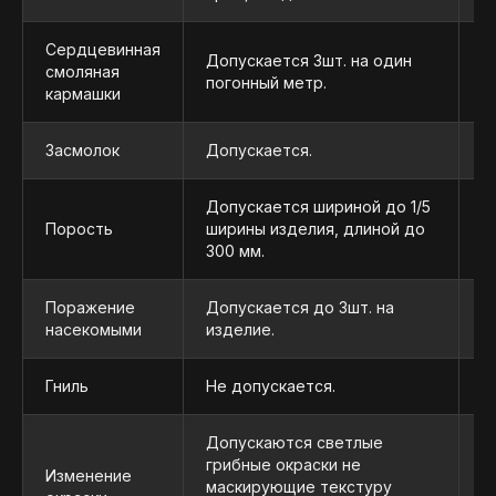
ПРЕИМУЩЕСТВА
Сердцевинная
Допускается Зшт. на один
смоляная
Д
погонный метр.
кармашки
ОПЫТ, ПРОВЕРЕННЫЙ ВРЕМЕНЕМ
Засмолок
Допускается.
Д
Более 20 лет успешной работы
на рынке древесных материалов.
Допускается шириной до 1/5
Д
Порость
ширины изделия, длиной до
с
300 мм.
и
ГАРАНТИРОВАННОЕ КАЧЕСТВО
Продукция соответствует
Поражение
Допускается до Зшт. на
требованиям ГОСТ и имеет все
Д
насекомыми
изделие.
необходимые сертификаты.
Гниль
Не допускается.
Н
СОВРЕМЕННОЕ ПРОИЗВОДСТВО
Допускаются светлые
Используем передовые
грибные окраски не
технологии и оборудование
Изменение
маскирующие текстуру
Д
для точности и стабильности