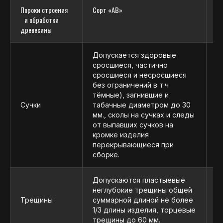
Пороки строения
Сорт «АВ»
С
и обработки
древесины
Допускается здоровые
сросшиеся, частично
сросшиеся и несросшиеся
без ограничений в т.ч
Д
тёмные), загнившие и
з
Сучки
табачные диаметром до 30
с
мм., сколы на сучках и следы
в
от выпавших сучков на
д
кромке изделия
перекрывающиеся при
сборке.
Допускаются пластыевые
Д
неглубокие трещины общей
с
Трещины
суммарной длиной не более
НАШИ
н
1/3 длины изделия, торцевые
и
трещины до 60 мм.