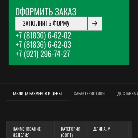
ТАБЛИЦА РАЗМЕРОВ И ЦЕНЫ
ХАРАКТЕРИСТИКИ
ДОСТАВКА 
ДОСТАВКА:
В древесине деталей фаза не
допускаются пороки,
Осуществляется
НАИМЕНОВАНИЕ
КАТЕГОРИЯ
ДЛИНА, М
Ц
превышающие нормы, указанные
ИЗДЕЛИЯ
(СОРТ)
по согласованному графику