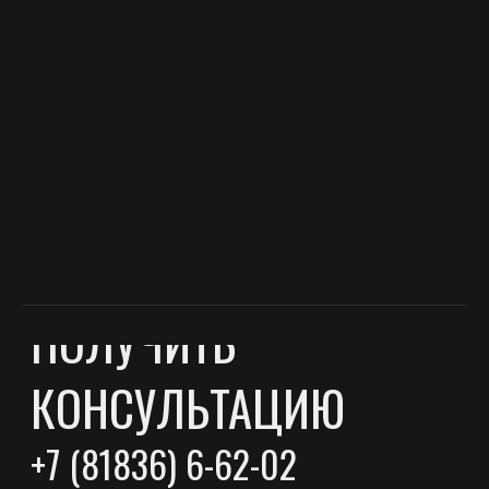
ПРОДУКЦИЯ
Евровагонка
Блок Хаус
Штиль прямой
Штиль радиус
Доска пола
Софтлайн
Фаза
Доска сухая строганная
Брусок мебельный
ПРОЕКТЫ
Дома из минибруса
Дома из клееного бруса
Бани
Беседки
Навесы
Хозяйственные постройки
ПРАЙС-ЛИСТЫ
О КОМПАНИИ
КОНТАКТЫ