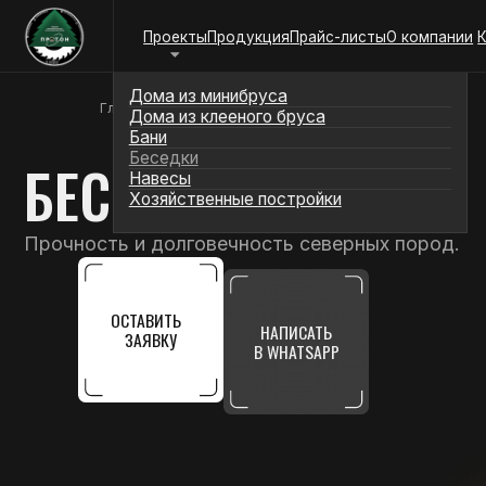
Проекты
Продукция
Прайс-листы
О компании
Контакт
Дома из минибруса
Дома из клееного бруса
Главная
/
Проекты
/
Беседки
Бани
Беседки
БЕСЕДКИ
Навесы
Хозяйственные постройки
Прочность и долговечность северных пород.
ОСТАВИТЬ
НАПИСАТЬ
ЗАЯВКУ
В WHATSAPP