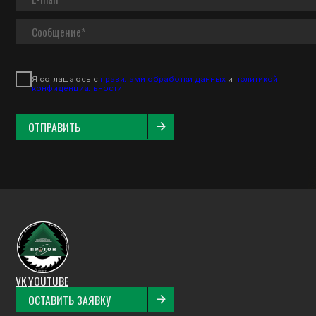
ПРОД
Евров
Блок 
Штиль
Штиль
VK
YOUTUBE
Доска
ОСТАВИТЬ ЗАЯВКУ
Софтл
Фаза
Доска
Брусо
© 2025 «Протон». Все права защищены