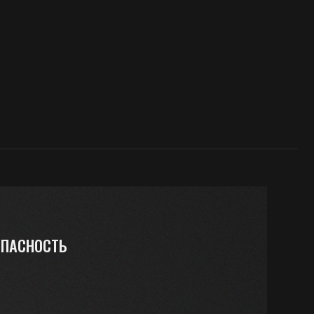
з вредных
создавая