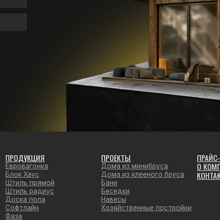
ПРАЙС-ЛИСТЫ
УКЦИЯ
ПРОЕКТЫ
О КОМПАНИИ
агонка
Дома из минибруса
КОНТАКТЫ
Хаус
Дома из клееного бруса
 прямой
Бани
 радиус
Беседки
 пола
Навесы
айн
Хозяйственные постройки
 сухая строганная
к мебельный