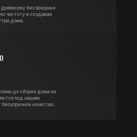
ки дома на
шим
качество.