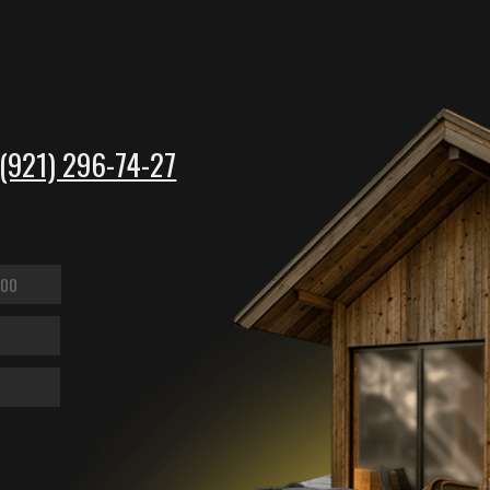
УКЦИЯ
ПРОЕКТЫ
ПРАЙС-ЛИСТЫ
О КОМПАНИИ
агонка
Дома из минибруса
КОНТАКТЫ
Хаус
Дома из клееного бруса
 прямой
Бани
 радиус
Беседки
 пола
Навесы
айн
Хозяйственные постройки
 сухая строганная
к мебельный