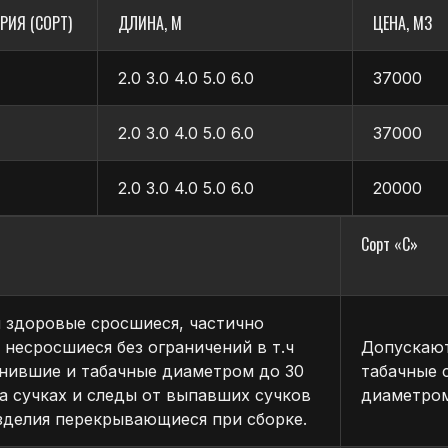
РИЯ (СОРТ)
ДЛИНА, М
ЦЕНА, М3
2.0 3.0 4.0 5.0 6.0
37000
оки, превышающие
Параметры шероховатости фрезерова
(Rm max) по ГОСТ 7016–82 не должен 
ах региона, возможна транспортировка в другие регион
2.0 3.0 4.0 5.0 6.0
37000
рьерскими службами-партнёрами.
Видимых поверхностей . . .120
2.0 3.0 4.0 5.0 6.0
20000
Невидимых поверхностей . . .200
ёт, оплата по счету, наличными при самовывозе.
Не лицевых поверхностей . . .500
3%
ти.
Сорт «С»
тами и кассовыми чеками.
 здоровые сросшиеся, частично
 несросшиеся без ограничений в т.ч
Допускают
гнившие и табачные диаметром до 30
табачные 
на сучках и следы от выпавших сучков
диаметром
зделия перекрывающиеся при сборке.