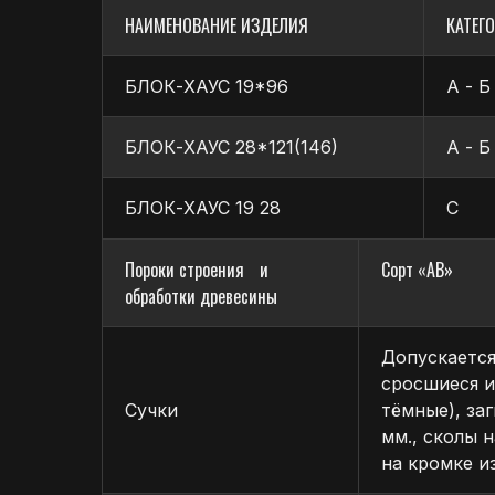
НАИМЕНОВАНИЕ ИЗДЕЛИЯ
КАТЕГО
БЛОК-ХАУС 19*96
А - Б
ДОСТАВКА:
В древесине деталей блок-хаус не допускаются пор
нормы, указанные в таблице
Осуществляется по согласованному графику в предел
БЛОК-ХАУС 28*121(146)
А - Б
ВЛАЖНОСТЬ ДРЕВЕСИНЫ ДОЛЖНА БЫТЬ, % :
Доставка производится собственной службой или ку
ОПЛАТА:
БЛОК-ХАУС 19 28
С
Эксплуатируемых внутри помещений 12,0±3%
Возможны разные способы оплаты — безналичный расч
Эксплуатируемых снаружи помещений . . . 15,0±
Предварительная оплата или оплата по договорённос
Пороки строения и
Сорт «АВ»
Все платежи подтверждаются официальными докумен
обработки древесины
Допускается
сросшиеся и
Сучки
тёмные), за
мм., сколы 
на кромке и