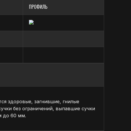
ПРОФИЛЬ
нных поверхностей деталей
быть более, мкм:
ы с расчётом стоимости отдельно.
ся здоровые, загнившие, гнилые
сучки без ограничений, выпавшие сучки
 до 60 мм.