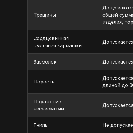
Допускаютс
Трещины
общей сумма
изделия, то
Сердцевинная
Допускается
смоляная кармашки
Засмолок
Допускается
Допускается
Порость
длиной до 3
Поражение
Допускается
насекомыми
Гниль
Не допускае