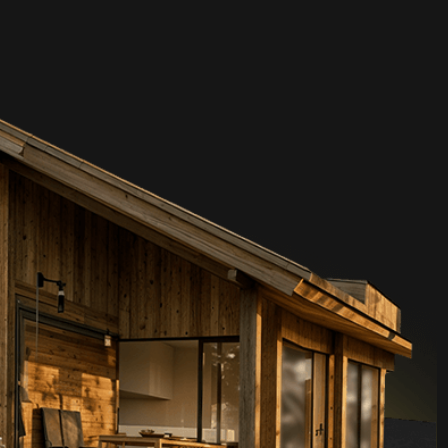
АДРЕС
Архангельская обл., Вельский район,
п. Аргуновский, ул. Заозерская д. 6А,
165111
НОМЕРА ТЕЛЕФОНОВ
+7 (921) 2967427
+7 (81836) 6-62-02
+7 (81836) 6-62-03
ПОЧТА
proton@protonvelsk.ru