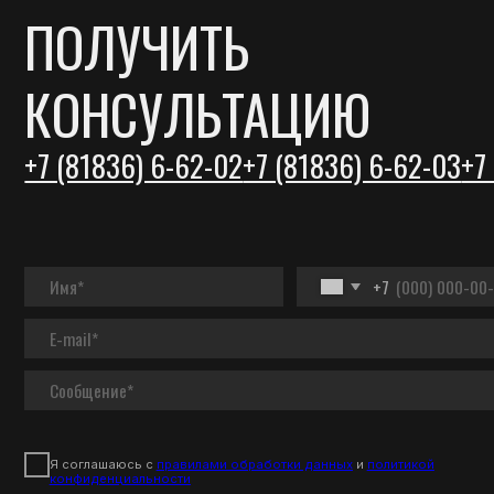
Я соглашаюсь с
правилами обработки данных
и
политикой
конфиденциальности
ОТПРАВИТЬ
ПРОД
Евров
Блок 
Штиль
Штиль
VK
YOUTUBE
Доска
ОСТАВИТЬ ЗАЯВКУ
Софтл
Фаза
Доска
Брусо