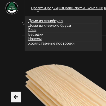
Проекты
Продукция
Прайс-листы
О компании
Контакт
Дома из минибруса
Дома из клееного бруса
Главная
/
Продукция
/
Блок Хаус
Бани
Беседки
Навесы
Хозяйственные постройки