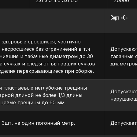
2.0 3.0 4.0 5.0 6.0
20000
ти.
тами и кассовыми чеками.
Сорт «С»
 здоровые сросшиеся, частично
 несросшиеся без ограничений в т.ч
Допускают
гнившие и табачные диаметром до 30
табачные 
на сучках и следы от выпавших сучков
диаметром
зделия перекрывающиеся при сборке.
я пластыевые неглубокие трещины
Допускают
рной длиной не более 1/3 длины
нарушающи
рцевые трещины до 60 мм.
 Зшт. на один погонный метр.
Допускает