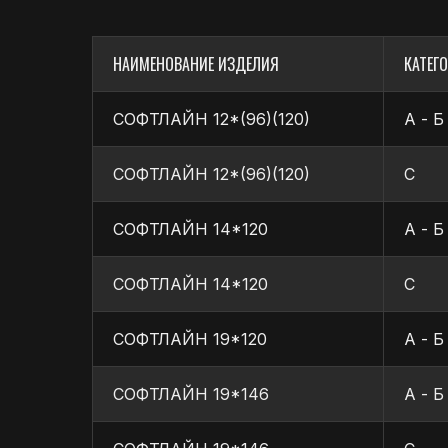
НАИМЕНОВАНИЕ ИЗДЕЛИЯ
КАТЕГО
СОФТЛАЙН 12*(96)(120)
А - Б
СОФТЛАЙН 12*(96)(120)
С
СОФТЛАЙН 14*120
А - Б
СОФТЛАЙН 14*120
С
ДОСТАВКА:
СОФТЛАЙН 19*120
А - Б
В древесине деталей софтлайн не допускаются порок
превышающие нормы, указанные в таблице
Осуществляется по согласованному графику в предел
ВЛАЖНОСТЬ ДРЕВЕСИНЫ ДОЛЖНА БЫТЬ, % :
Доставка производится собственной службой или ку
СОФТЛАЙН 19*146
А - Б
ОПЛАТА:
Эксплуатируемых внутри помещений 12,0±3%
Эксплуатируемых снаружи помещений . . . 15,0±3%
Возможны разные способы оплаты — безналичный расч