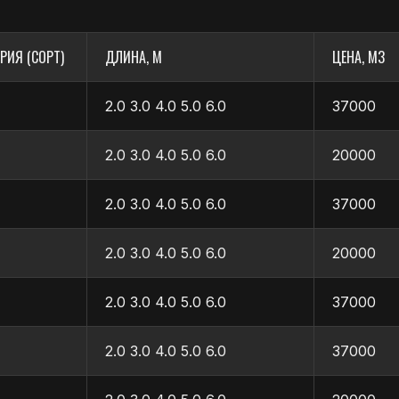
РИЯ (СОРТ)
ДЛИНА, М
ЦЕНА, М3
2.0 3.0 4.0 5.0 6.0
37000
2.0 3.0 4.0 5.0 6.0
20000
2.0 3.0 4.0 5.0 6.0
37000
2.0 3.0 4.0 5.0 6.0
20000
2.0 3.0 4.0 5.0 6.0
37000
и,
Параметры шероховатости фрезерова
(Rm max) по ГОСТ 7016–82 не должен 
ах региона, возможна транспортировка в другие регион
Видимых поверхностей . . .120
рьерскими службами-партнёрами.
2.0 3.0 4.0 5.0 6.0
37000
Невидимых поверхностей . . .200
Не лицевых поверхностей . . .500
ёт, оплата по счету, наличными при самовывозе.