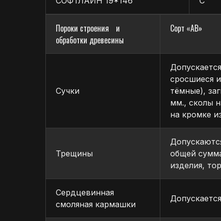
СОФТЛАЙН 19*146
С
Предварительная оплата или оплата по договорённос
Все платежи подтверждаются официальными докумен
Пороки строения и
Сорт «АВ»
обработки древесины
Допускается
сросшиеся и
Сучки
тёмные), за
мм., сколы 
на кромке и
Допускаютс
Трещины
общей сумма
изделия, то
Сердцевинная
Допускается
смоляная кармашки