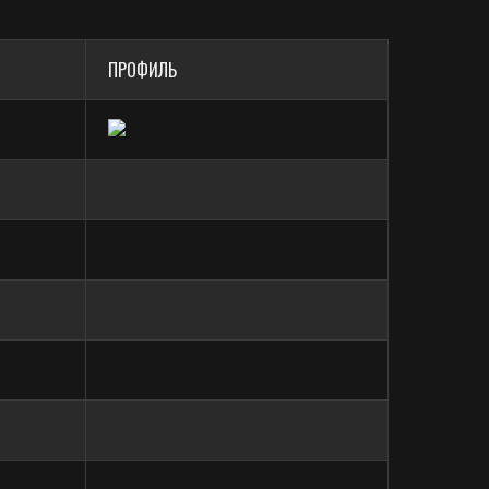
ПРОФИЛЬ
нных поверхностей деталей
быть более, мкм:
ы с расчётом стоимости отдельно.