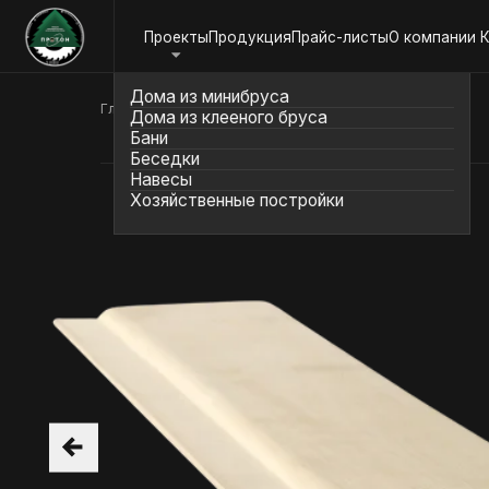
Проекты
Продукция
Прайс-листы
О компании
Контакт
Дома из минибруса
Дома из клееного бруса
Главная
/
Продукция
/
Софтлайн
Бани
Беседки
Навесы
Хозяйственные постройки