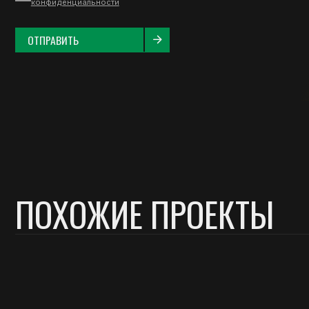
ПРОД
Евров
Блок 
Штиль
Штиль
VK
YOUTUBE
Доска
ОСТАВИТЬ ЗАЯВКУ
Софтл
Фаза
Доска
Брусо