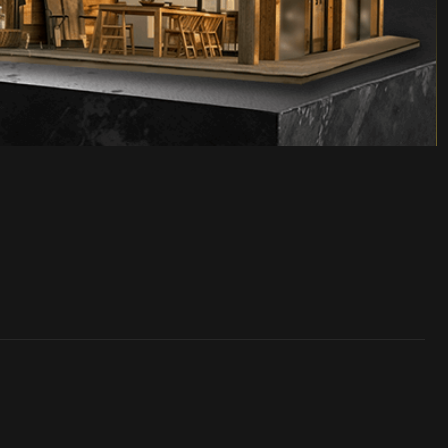
АДРЕС
Архангельская обл., Вельский район,
п. Аргуновский, ул. Заозерская д. 6А,
165111
НОМЕРА ТЕЛЕФОНОВ
+7 (921) 2967427
+7 (81836) 6-62-02
+7 (81836) 6-62-03
ПОЧТА
proton@protonvelsk.ru