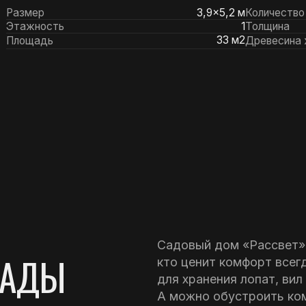
Садовый дом «Рассвет» размером 5
ДЫ
кто ценит комфорт всегда и во всем
для хранения лопат, вил и иного инв
А можно обустроить комфортную зо
тахтой или диваном и телевизором.