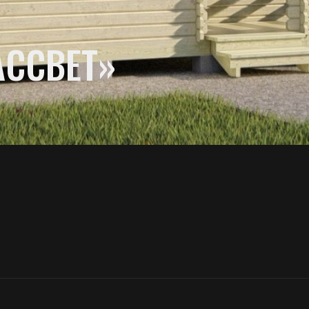
СВЕТ»
ер
3,9×5,2 м
Количество комнат
ность
1
Толщина
33 м2
адь
Древесина хвойных поро