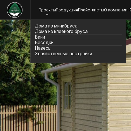
Проекты
Продукция
Прайс-листы
О компании
Контакт
Дома из минибруса
Дома из клееного бруса
Бани
Беседки
Навесы
Хозяйственные постройки
Дома из минибруса