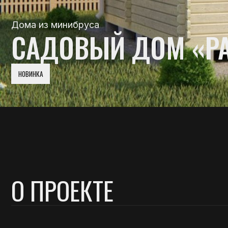
САДОВЫЙ ДОМ «РАС
НОВИНКА
О ПРОЕКТЕ
Разм
Садовый дом «Рассвет» был разработан
Этаж
с особым вниманием к деталям, чтобы создать
Площ
пространство, которое будет радовать вас