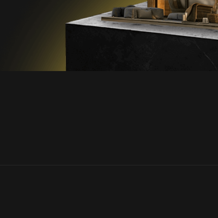
ПРАЙС-ЛИСТЫ
УКЦИЯ
ПРОЕКТЫ
О КОМПАНИИ
агонка
Дома из минибруса
КОНТАКТЫ
Хаус
Дома из клееного бруса
 прямой
Бани
 радиус
Беседки
 пола
Навесы
айн
Хозяйственные постройки
 сухая строганная
к мебельный