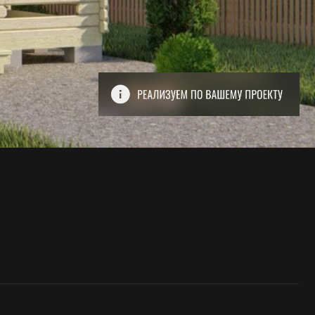
3
45 мм
Сосна, ель
д