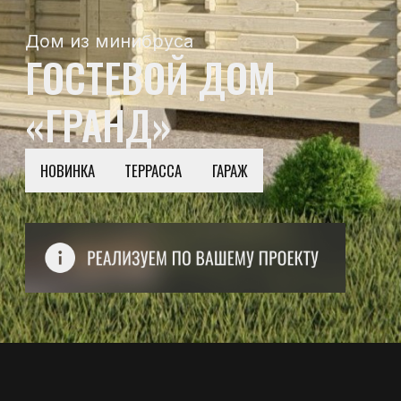
НОВИНКА
ТЕРРАССА
ГАРАЖ
О ПРОЕКТЕ
Проект дома из минибруса, был
разработан с особым вниманием
к деталям, чтобы создать
пространство, которое будет
радовать вас и ваших близких
на протяжении многих лет.
ЗАПРОСИТЬ ЦЕНУ
Площадь
48 м2
Этажность
2
4