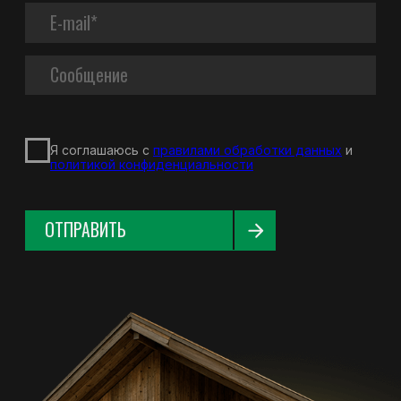
О КОМПАНИИ
КОНТАКТЫ
АДРЕС
Архангельская обл., Вельский район,
п. Аргуновский, ул. Заозерская д. 6А,
165111
НОМЕРА ТЕЛЕФОНОВ
+7 (921) 2967427
+7 (81836) 6-62-02
+7 (81836) 6-62-03
ПОЧТА
proton@protonvelsk.ru