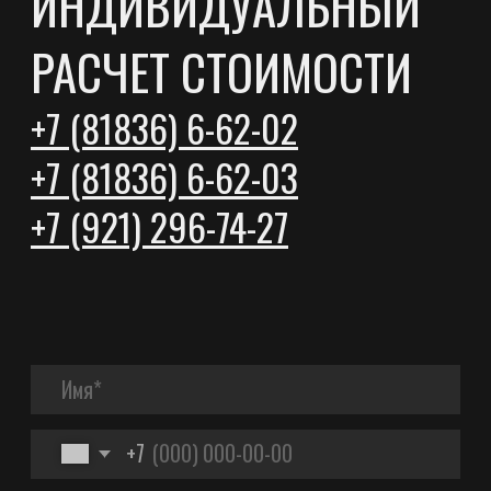
VK
YOUTUBE
ОСТАВИТЬ ЗАЯВКУ
ПРОДУКЦИЯ
Евровагонка
Блок Хаус
Штиль прямой
Штиль радиус
Доска пола
Софтлайн
Фаза
Доска сухая строганная
Брусок мебельный
ПРОЕКТЫ
Дома из минибруса
Дома из клееного бруса
Бани
Беседки
Навесы
Хозяйственные постройки
ПРАЙС-ЛИСТЫ