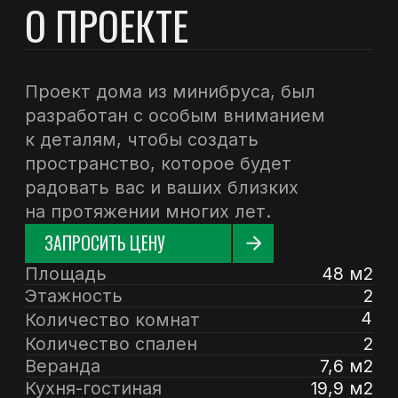
Количество комнат
Количество спален
2
Веранда
7,6 м2
Кухня-гостиная
19,9 м2
Сосна, ель
Древесина хвойных пород
ПЛАНИРОВКА
И ФАСАДЫ
Этот гостевой домик для дачи
под ключ – отличный вариант
временного жилья за городом. В
его стенах может комфортно
проживать целая семья, ведь
здесь есть гостиная площадью
двадцать квадратных метров,
две спальных комнаты и санузел.
Проектом также предусмотрена
просторная веранда.