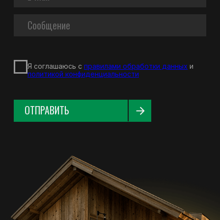
КОНТАКТЫ
АДРЕС
Архангельская обл., Вельский район,
п. Аргуновский, ул. Заозерская д. 6А,
165111
НОМЕРА ТЕЛЕФОНОВ
+7 (921) 2967427
+7 (81836) 6-62-02
+7 (81836) 6-62-03
ПОЧТА
proton@protonvelsk.ru