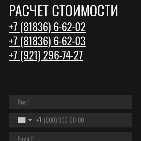
VK
YOUTUBE
ОСТАВИТЬ ЗАЯВКУ
ПРОДУКЦИЯ
Евровагонка
Блок Хаус
Штиль прямой
Штиль радиус
Доска пола
Софтлайн
Фаза
Доска сухая строганная
Брусок мебельный
ПРОЕКТЫ
Дома из минибруса
Дома из клееного бруса
Бани
Беседки
Навесы
Хозяйственные постройки
ПРАЙС-ЛИСТЫ
О КОМПАНИИ