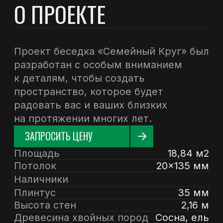
Наличники
Плинтус
35 мм
Высота стен
2,16 м
Древесина хвойных пород
Сосна, ель
ПЛАНИРОВКА
И ФАСАДЫ
Стеновой комплект: мини-брус
камерной сушки 45мм с чашами
под проект. Материал дерева —
ель, сосна (ГОСТ 8486).
Влажность 12-14%. Высота стен
2,16 м. Лаги, нижняя обвязка:
доска 45×145 мм камерной
сушки 10-12%. Полы: половая
доска 35 мм, камерной сушки.
Потолок: имитация бруса 20×135
мм, камерной сушки. Наличники: