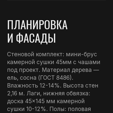
сухая строганная доска 20×100
мм. Кровля: битумная черепица
«Шинглас».